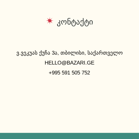
კონტაქტი
Ვ.ᲕᲔᲙᲣᲐᲡ ᲥᲣᲩᲐ 3Ა, ᲗᲑᲘᲚᲘᲡᲘ, ᲡᲐᲥᲐᲠᲗᲕᲔᲚᲝ
HELLO@BAZARI.GE
+995 591 505 752